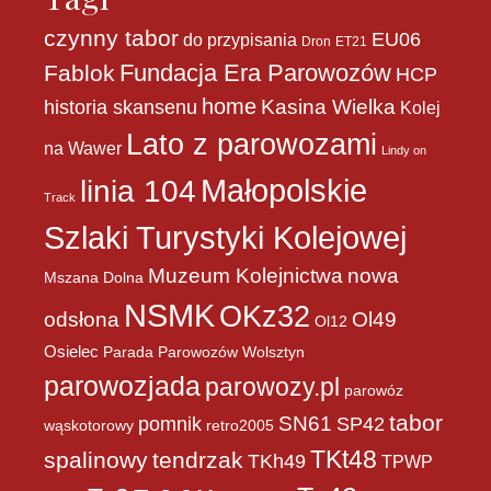
czynny tabor
EU06
do przypisania
Dron
ET21
Fundacja Era Parowozów
Fablok
HCP
home
historia skansenu
Kasina Wielka
Kolej
Lato z parowozami
na Wawer
Lindy on
Małopolskie
linia 104
Track
Szlaki Turystyki Kolejowej
Muzeum Kolejnictwa
nowa
Mszana Dolna
NSMK
OKz32
Ol49
odsłona
Ol12
Osielec
Parada Parowozów Wolsztyn
parowozjada
parowozy.pl
parowóz
tabor
pomnik
SN61
SP42
wąskotorowy
retro2005
TKt48
spalinowy
tendrzak
TKh49
TPWP