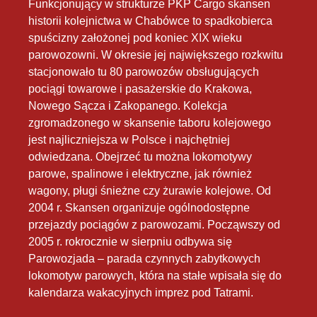
Funkcjonujący w strukturze PKP Cargo skansen
historii kolejnictwa w Chabówce to spadkobierca
spuścizny założonej pod koniec XIX wieku
parowozowni. W okresie jej największego rozkwitu
stacjonowało tu 80 parowozów obsługujących
pociągi towarowe i pasażerskie do Krakowa,
Nowego Sącza i Zakopanego. Kolekcja
zgromadzonego w skansenie taboru kolejowego
jest najliczniejsza w Polsce i najchętniej
odwiedzana. Obejrzeć tu można lokomotywy
parowe, spalinowe i elektryczne, jak również
wagony, pługi śnieżne czy żurawie kolejowe. Od
2004 r. Skansen organizuje ogólnodostępne
przejazdy pociągów z parowozami. Począwszy od
2005 r. rokrocznie w sierpniu odbywa się
Parowozjada – parada czynnych zabytkowych
lokomotyw parowych, która na stałe wpisała się do
kalendarza wakacyjnych imprez pod Tatrami.