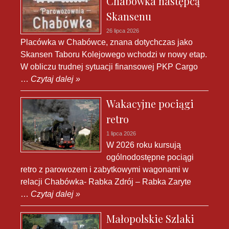
Chabówka następcą
Skansenu
26 lipca 2026
Placówka w Chabówce, znana dotychczas jako
Skansen Taboru Kolejowego wchodzi w nowy etap.
W obliczu trudnej sytuacji finansowej PKP Cargo
…
Czytaj dalej »
Wakacyjne pociągi
retro
1 lipca 2026
W 2026 roku kursują
ogólnodostępne pociągi
retro z parowozem i zabytkowymi wagonami w
relacji Chabówka- Rabka Zdrój – Rabka Zaryte
…
Czytaj dalej »
Małopolskie Szlaki