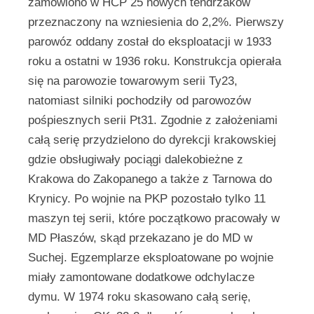
zamówiono w HCP 25 nowych tendrzaków
przeznaczony na wzniesienia do 2,2%. Pierwszy
parowóz oddany został do eksploatacji w 1933
roku a ostatni w 1936 roku. Konstrukcja opierała
się na parowozie towarowym serii Ty23,
natomiast silniki pochodziły od parowozów
pośpiesznych serii Pt31.
Zgodnie z założeniami
całą serię przydzielono do dyrekcji krakowskiej
gdzie obsługiwały pociągi dalekobieżne z
Krakowa do Zakopanego a także z Tarnowa do
Krynicy. Po wojnie na PKP pozostało tylko 11
maszyn tej serii, które początkowo pracowały w
MD Płaszów, skąd przekazano je do MD w
Suchej. Egzemplarze eksploatowane po wojnie
miały zamontowane dodatkowe odchylacze
dymu. W 1974 roku skasowano całą serię,