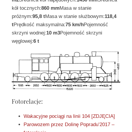
kół tocznych:
860 mm
Masa w stanie
próżnym:
95,8 t
Masa w stanie służbowym:
118,4
t
Prędkość maksymalna:
75 km/h
Pojemność
skrzyni wodnej:
10 m3
Pojemność skrzyni
węglowej:
6 t
Fotorelacje:
Wakacyjne pociągi na linii 104 [ZDJĘCIA]
Parowozem przez Dolinę Popradu’2017 –