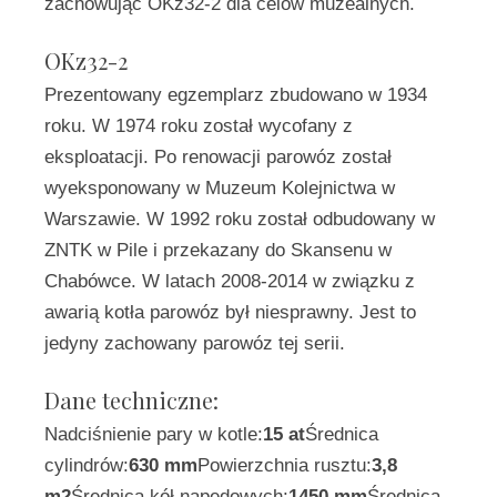
zachowując OKz32-2 dla celów muzealnych.
OKz32-2
Prezentowany egzemplarz zbudowano w 1934
roku. W 1974 roku został wycofany z
eksploatacji. Po renowacji parowóz został
wyeksponowany w Muzeum Kolejnictwa w
Warszawie. W 1992 roku został odbudowany w
ZNTK w Pile i przekazany do Skansenu w
Chabówce. W latach 2008-2014 w związku z
awarią kotła parowóz był niesprawny. Jest to
jedyny zachowany parowóz tej serii.
Dane techniczne:
Nadciśnienie pary w kotle:
15 at
Średnica
cylindrów:
630 mm
Powierzchnia rusztu:
3,8
m2
Średnica kół napędowych:
1450 mm
Średnica