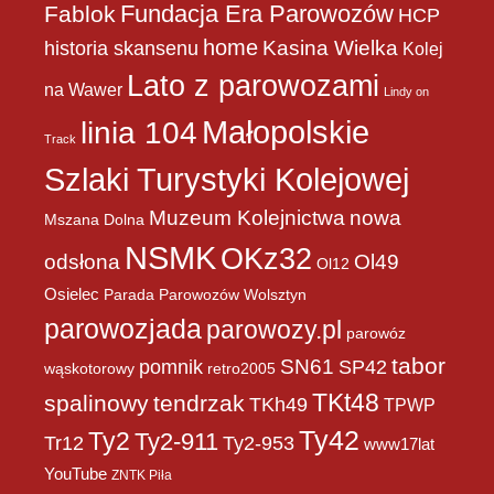
Fundacja Era Parowozów
Fablok
HCP
home
historia skansenu
Kasina Wielka
Kolej
Lato z parowozami
na Wawer
Lindy on
Małopolskie
linia 104
Track
Szlaki Turystyki Kolejowej
Muzeum Kolejnictwa
nowa
Mszana Dolna
NSMK
OKz32
Ol49
odsłona
Ol12
Osielec
Parada Parowozów Wolsztyn
parowozjada
parowozy.pl
parowóz
tabor
pomnik
SN61
SP42
wąskotorowy
retro2005
TKt48
spalinowy
tendrzak
TKh49
TPWP
Ty42
Ty2
Ty2-911
Tr12
Ty2-953
www17lat
YouTube
ZNTK Piła