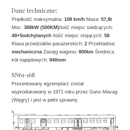
Dane techniczne:
Prędkość maksymalna:
108 km/h
Masa:
57,8t
Moc:
368kW (500KM)
Ilość miejsc siedzących:
48+5odchylanych
Ilość miejsc stojących:
58
Klasa przedziałów pasażerskich:
2
Przekładnia:
mechaniczna
Zasięg wagonu:
800km
Średnica
kół napędowych:
940mm
SN61-168
Prezentowany egzemplarz został
wyprodukowany w 1971 roku przez Ganz-Mavag
(Węgry) i jest w pełni sprawny.