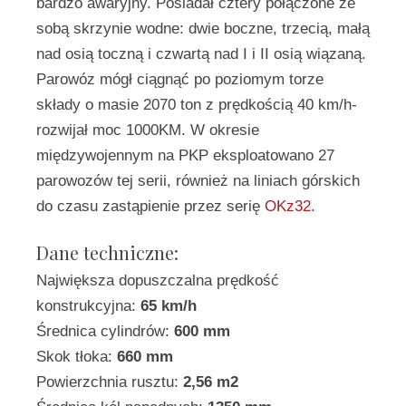
bardzo awaryjny. Posiadał cztery połączone ze
sobą skrzynie wodne: dwie boczne, trzecią, małą
nad osią toczną i czwartą nad I i II osią wiązaną.
Parowóz mógł ciągnąć po poziomym torze
składy o masie 2070 ton z prędkością 40 km/h-
rozwijał moc 1000KM. W okresie
międzywojennym na PKP eksploatowano 27
parowozów tej serii, również na liniach górskich
do czasu zastąpienie przez serię
OKz32
.
Dane techniczne:
Największa dopuszczalna prędkość
konstrukcyjna:
65 km/h
Średnica cylindrów:
600 mm
Skok tłoka:
660 mm
Powierzchnia rusztu:
2,56 m2