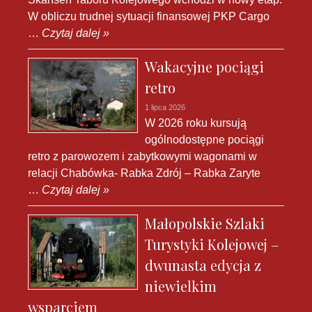
W obliczu trudnej sytuacji finansowej PKP Cargo
…
Czytaj dalej »
Wakacyjne pociągi
retro
1 lipca 2026
W 2026 roku kursują
ogólnodostępne pociągi
retro z parowozem i zabytkowymi wagonami w
relacji Chabówka- Rabka Zdrój – Rabka Zaryte
…
Czytaj dalej »
Małopolskie Szlaki
Turystyki Kolejowej –
dwunasta edycja z
niewielkim
wsparciem