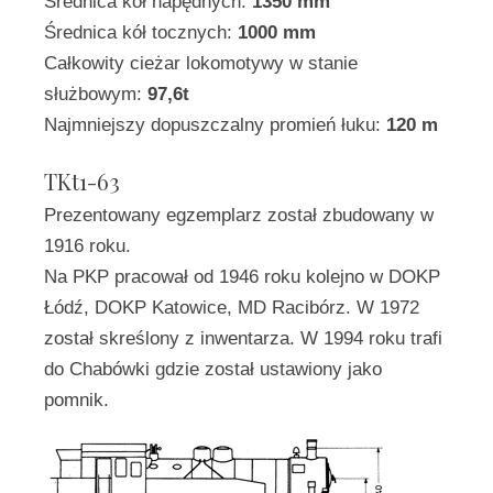
Średnica kół napędnych:
1350 mm
Średnica kół tocznych:
1000 mm
Całkowity cieżar lokomotywy w stanie
służbowym:
97,6t
Najmniejszy dopuszczalny promień łuku:
120 m
TKt1-63
Prezentowany egzemplarz został zbudowany w
1916 roku.
Na PKP pracował od 1946 roku kolejno w DOKP
Łódź, DOKP Katowice, MD Racibórz. W 1972
został skreślony z inwentarza. W 1994 roku trafi
do Chabówki gdzie został ustawiony jako
pomnik.