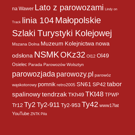
Lato z parowozami
na Wawer
Lindy on
Małopolskie
linia 104
Track
Szlaki Turystyki Kolejowej
Muzeum Kolejnictwa
nowa
Mszana Dolna
NSMK
OKz32
Ol49
odsłona
Ol12
Osielec
Parada Parowozów Wolsztyn
parowozjada
parowozy.pl
parowóz
tabor
pomnik
SN61
SP42
wąskotorowy
retro2005
TKt48
spalinowy
tendrzak
TKh49
TPWP
Ty42
Ty2
Ty2-911
Tr12
Ty2-953
www17lat
YouTube
ZNTK Piła