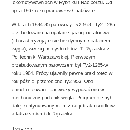
lokomotywowniach w Rybniku i Raciborzu. Od
lipca 1967 roku pracował w Chabówce.
W latach 1984-85 parowozy Ty2-953 i Ty2-1285
przebudowano na opalanie gazogeneratorowe
(charakteryzujące sie bezdymnym spalaniem
węgla), według pomysłu dr inż. T. Rękawka z
Politechniki Warszawskiej. Pierwszym
przebudowanym parowozem był Ty2-1285-w
roku 1984. Próby ujawniły pewne braki toteż w
rok później przerobiono Ty2-953. Oba
zmodernizowane parowozy wyposażono w
mechaniczny podajnik węgla. Program nie był
dalej kontynuowany m.in. z racji braku środków
a także śmierci dr Rękawka.
Ty2-993