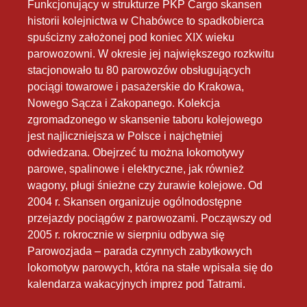
Funkcjonujący w strukturze PKP Cargo skansen
historii kolejnictwa w Chabówce to spadkobierca
spuścizny założonej pod koniec XIX wieku
parowozowni. W okresie jej największego rozkwitu
stacjonowało tu 80 parowozów obsługujących
pociągi towarowe i pasażerskie do Krakowa,
Nowego Sącza i Zakopanego. Kolekcja
zgromadzonego w skansenie taboru kolejowego
jest najliczniejsza w Polsce i najchętniej
odwiedzana. Obejrzeć tu można lokomotywy
parowe, spalinowe i elektryczne, jak również
wagony, pługi śnieżne czy żurawie kolejowe. Od
2004 r. Skansen organizuje ogólnodostępne
przejazdy pociągów z parowozami. Począwszy od
2005 r. rokrocznie w sierpniu odbywa się
Parowozjada – parada czynnych zabytkowych
lokomotyw parowych, która na stałe wpisała się do
kalendarza wakacyjnych imprez pod Tatrami.