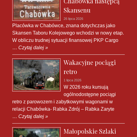
Chabówka następcą
Skansenu
26 lipca 2026
Placówka w Chabówce, znana dotychczas jako
Skansen Taboru Kolejowego wchodzi w nowy etap.
W obliczu trudnej sytuacji finansowej PKP Cargo
…
Czytaj dalej »
Wakacyjne pociągi
retro
1 lipca 2026
W 2026 roku kursują
ogólnodostępne pociągi
retro z parowozem i zabytkowymi wagonami w
relacji Chabówka- Rabka Zdrój – Rabka Zaryte
…
Czytaj dalej »
Małopolskie Szlaki