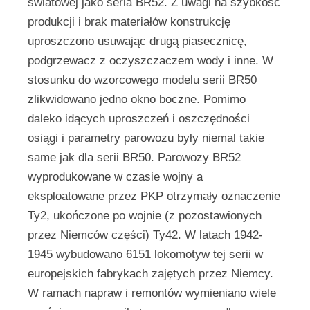
światowej jako seria BR52. Z uwagi na szybkość
produkcji i brak materiałów konstrukcję
uproszczono usuwając drugą piasecznicę,
podgrzewacz z oczyszczaczem wody i inne. W
stosunku do wzorcowego modelu serii BR50
zlikwidowano jedno okno boczne. Pomimo
daleko idących uproszczeń i oszczędności
osiągi i parametry parowozu były niemal takie
same jak dla serii BR50. Parowozy BR52
wyprodukowane w czasie wojny a
eksploatowane przez PKP otrzymały oznaczenie
Ty2, ukończone po wojnie (z pozostawionych
przez Niemców części) Ty42. W latach 1942-
1945 wybudowano 6151 lokomotyw tej serii w
europejskich fabrykach zajętych przez Niemcy.
W ramach napraw i remontów wymieniano wiele