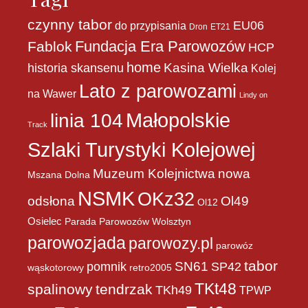
czynny tabor
EU06
do przypisania
Dron
ET21
Fundacja Era Parowozów
Fablok
HCP
home
historia skansenu
Kasina Wielka
Kolej
Lato z parowozami
na Wawer
Lindy on
Małopolskie
linia 104
Track
Szlaki Turystyki Kolejowej
Muzeum Kolejnictwa
nowa
Mszana Dolna
NSMK
OKz32
Ol49
odsłona
Ol12
Osielec
Parada Parowozów Wolsztyn
parowozjada
parowozy.pl
parowóz
tabor
pomnik
SN61
SP42
wąskotorowy
retro2005
TKt48
spalinowy
tendrzak
TKh49
TPWP