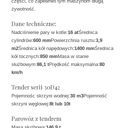
części, co zapewniło tym maszynom długą
żywotność.
Dane techniczne:
Nadciśnienie pary w kotle:
16 at
Średnica
cylindrów:
600 mm
Powierzchnia rusztu:
3,9
m2
Średnica kół napędowych:
1400 mm
Średnica
kół tocznych:
850 mm
Masa w stanie
służbowym:
86,1 t
Prędkość maksymalna:
80
km/h
Tender serii 30D42
Pojemnośc skrzyni wodnej:
30 m3
Pojemność
skrzyni węglowej:
8t lub 10t
Parowóz z tendrem
Masa służbowa:
146,9 t