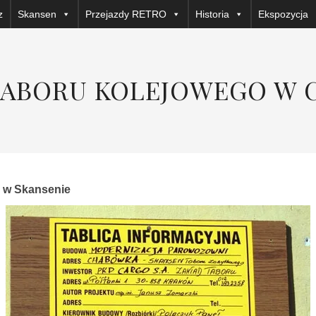
z
Skansen
Przejazdy RETRO
Historia
Ekspozycja
TABORU KOLEJOWEGO W
e w Skansenie