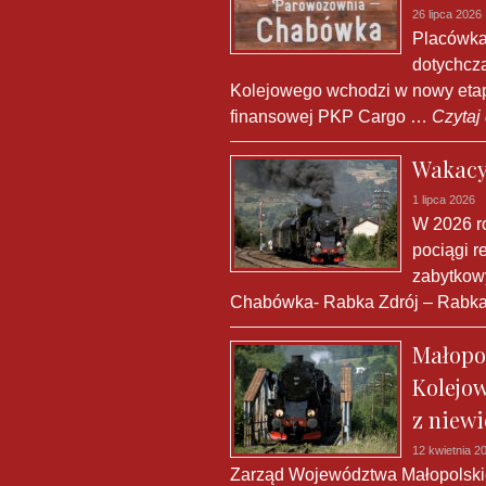
26 lipca 2026
Placówka
dotychcz
Kolejowego wchodzi w nowy etap.
finansowej PKP Cargo …
Czytaj 
Wakacyj
1 lipca 2026
W 2026 r
pociągi r
zabytkow
Chabówka- Rabka Zdrój – Rabka
Małopol
Kolejow
z niew
12 kwietnia 2
Zarząd Województwa Małopolski