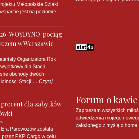
projektu Małopolskie Szlaki
wsparcie jest na poziomie
2026-WOYDYNO-pociąg
wozem w Warszawie
ateriały Organizatora Rok
 wyjątkowy dla Stacji
esne obchody dwóch
łalności Stacji …
Czytaj
Forum o kawie
 procent dla zabytków
Zapraszam wszystkich miłoś
ówki
odwiedzenia mojego nowego
26
założonego z myślą o home b
 Era Parowozów została
 przez PKP Cargo w celu