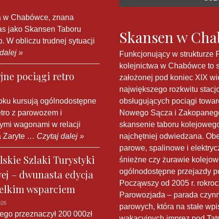
 w Chabówce, znana
as jako Skansen Taboru
Skansen w Ch
 W obliczu trudnej sytuacji
dalej »
Funkcjonujący w strukturze 
kolejnictwa w Chabówce to 
ne pociągi retro
założonej pod koniec XIX wi
największego rozkwitu stac
oku kursują ogólnodostępne
obsługujących pociągi towar
etro z parowozem i
Nowego Sącza i Zakopanego
ymi wagonami w relacji
skansenie taboru kolejowego 
 Zaryte …
Czytaj dalej »
najchętniej odwiedzana. Ob
parowe, spalinowe i elektryc
skie Szlaki Turystyki
śnieżne czy żurawie kolejow
ogólnodostępne przejazdy p
ej – dwunasta edycja
Począwszy od 2005 r. rokroc
ielkim wsparciem
Parowozjada – parada czyn
026
parowych, która na stałe wpi
ego przeznaczył 200 000zł
wakacyjnych imprez pod Tat