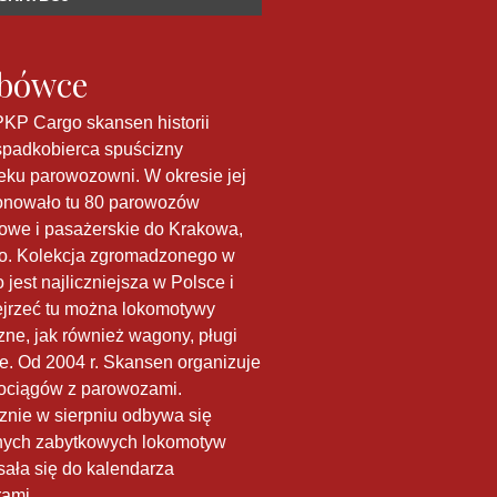
abówce
PKP Cargo skansen historii
spadkobierca spuścizny
eku parowozowni. W okresie jej
jonowało tu 80 parowozów
owe i pasażerskie do Krakowa,
. Kolekcja zgromadzonego w
jest najliczniejsza w Polsce i
ejrzeć tu można lokomotywy
zne, jak również wagony, pługi
e. Od 2004 r. Skansen organizuje
ociągów z parowozami.
znie w sierpniu odbywa się
nych zabytkowych lokomotyw
sała się do kalendarza
rami.