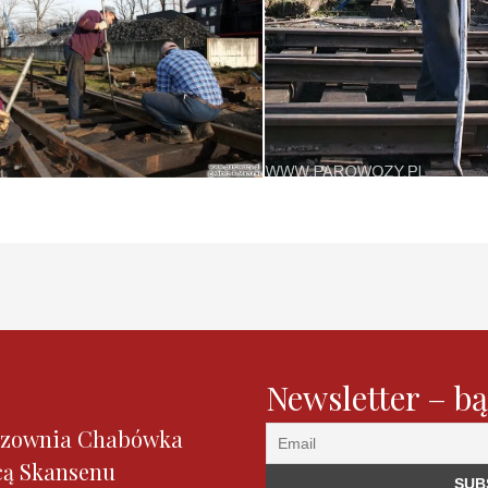
Newsletter – bą
zownia Chabówka
cą Skansenu