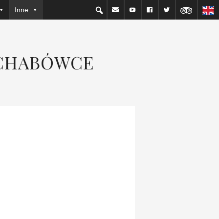
Inne
 CHABÓWCE