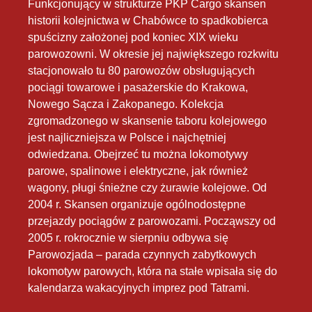
Funkcjonujący w strukturze PKP Cargo skansen
historii kolejnictwa w Chabówce to spadkobierca
spuścizny założonej pod koniec XIX wieku
parowozowni. W okresie jej największego rozkwitu
stacjonowało tu 80 parowozów obsługujących
pociągi towarowe i pasażerskie do Krakowa,
Nowego Sącza i Zakopanego. Kolekcja
zgromadzonego w skansenie taboru kolejowego
jest najliczniejsza w Polsce i najchętniej
odwiedzana. Obejrzeć tu można lokomotywy
parowe, spalinowe i elektryczne, jak również
wagony, pługi śnieżne czy żurawie kolejowe. Od
2004 r. Skansen organizuje ogólnodostępne
przejazdy pociągów z parowozami. Począwszy od
2005 r. rokrocznie w sierpniu odbywa się
Parowozjada – parada czynnych zabytkowych
lokomotyw parowych, która na stałe wpisała się do
kalendarza wakacyjnych imprez pod Tatrami.