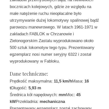
bocznicach kolejowych, gdzie ze względu na
małe natężenie ruchu nieopłacalne było
utrzymywanie dużej lokomotywy spalinowej bądź
parowozu manewrowego. W latach 1961-1971 w
zakładach FABLOK w Chrzanowie i
Zielonogorskim Zastalu wyprodukowano około
500 sztuk lokomotyw tego typu. Prezentowany
egzemplarz nosi numer seryjny 6322 i został
wyprodukowany w Fabloku.
Dane techniczne:
Prędkość maksymalna:
11,5 km/h
Masa:
16
t
Długość:
5,93 m
Średnica kół napędowych:
mm
Moc:
45
kW
Przekładnia:
mechaniczna
Prezentowany egzemplarz został zachowany