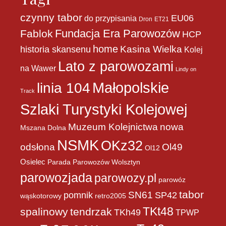
czynny tabor
EU06
do przypisania
Dron
ET21
Fundacja Era Parowozów
Fablok
HCP
home
historia skansenu
Kasina Wielka
Kolej
Lato z parowozami
na Wawer
Lindy on
Małopolskie
linia 104
Track
Szlaki Turystyki Kolejowej
Muzeum Kolejnictwa
nowa
Mszana Dolna
NSMK
OKz32
Ol49
odsłona
Ol12
Osielec
Parada Parowozów Wolsztyn
parowozjada
parowozy.pl
parowóz
tabor
pomnik
SN61
SP42
wąskotorowy
retro2005
TKt48
spalinowy
tendrzak
TKh49
TPWP