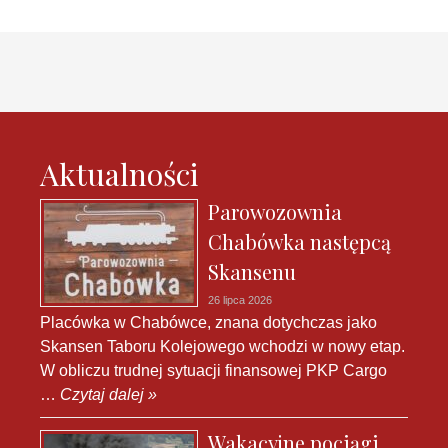
Aktualności
Parowozownia
Chabówka następcą
Skansenu
26 lipca 2026
Placówka w Chabówce, znana dotychczas jako
Skansen Taboru Kolejowego wchodzi w nowy etap.
W obliczu trudnej sytuacji finansowej PKP Cargo
…
Czytaj dalej »
Wakacyjne pociągi