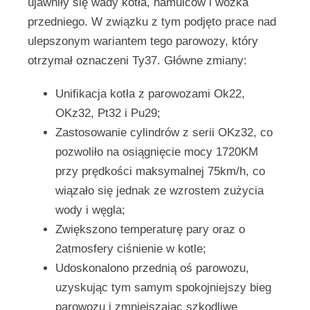
ujawniły się wady kotła, hamulców i wózka
przedniego. W związku z tym podjęto prace nad
ulepszonym wariantem tego parowozy, który
otrzymał oznaczeni Ty37. Główne zmiany:
Unifikacja kotła z parowozami Ok22,
OKz32, Pt32 i Pu29;
Zastosowanie cylindrów z serii OKz32, co
pozwoliło na osiągnięcie mocy 1720KM
przy prędkości maksymalnej 75km/h, co
wiązało się jednak ze wzrostem zużycia
wody i węgla;
Zwiększono temperaturę pary oraz o
2atmosfery ciśnienie w kotle;
Udoskonalono przednią oś parowozu,
uzyskując tym samym spokojniejszy bieg
parowozu i zmniejszając szkodliwe