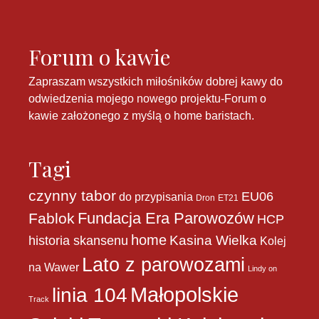
Forum o kawie
Zapraszam wszystkich miłośników dobrej kawy do
odwiedzenia mojego nowego projektu-
Forum o
kawie
założonego z myślą o home baristach.
Tagi
czynny tabor
EU06
do przypisania
Dron
ET21
Fundacja Era Parowozów
Fablok
HCP
home
historia skansenu
Kasina Wielka
Kolej
Lato z parowozami
na Wawer
Lindy on
Małopolskie
linia 104
Track