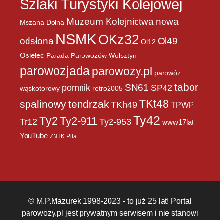
Szlaki Turystyki Kolejowej
Muzeum Kolejnictwa
nowa
Mszana Dolna
NSMK
OKz32
Ol49
odsłona
Ol12
Osielec
Parada Parowozów Wolsztyn
parowozjada
parowozy.pl
parowóz
tabor
pomnik
SN61
SP42
wąskotorowy
retro2005
TKt48
spalinowy
tendrzak
TKh49
TPWP
Ty42
Ty2
Ty2-911
Tr12
Ty2-953
www17lat
YouTube
ZNTK Piła
© M.P.Mazurek 1998-2023 - to już 25 lat! Portal
parowozy.pl jest prywatnym serwisem i nie stanowi