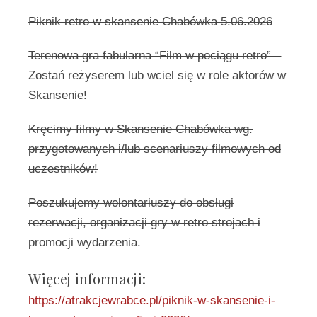
Piknik retro w skansenie Chabówka 5.06.2026
Terenowa gra fabularna “Film w pociągu retro” –
Zostań reżyserem lub wciel się w role aktorów w
Skansenie!
Kręcimy filmy w Skansenie Chabówka wg.
przygotowanych i/lub scenariuszy filmowych od
uczestników!
Poszukujemy wolontariuszy do obsługi
rezerwacji, organizacji gry w retro strojach i
promocji wydarzenia.
Więcej informacji:
https://atrakcjewrabce.pl/piknik-w-skansenie-i-