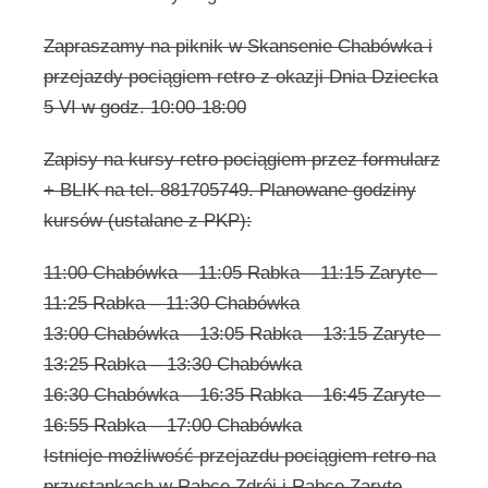
Zapraszamy na piknik w Skansenie Chabówka i
przejazdy pociągiem retro z okazji Dnia Dziecka
5 VI w godz. 10:00-18:00
Zapisy na kursy retro pociągiem przez formularz
+ BLIK na tel. 881705749. Planowane godziny
kursów (ustalane z PKP):
11:00 Chabówka – 11:05 Rabka – 11:15 Zaryte –
11:25 Rabka – 11:30 Chabówka
13:00 Chabówka – 13:05 Rabka – 13:15 Zaryte –
13:25 Rabka – 13:30 Chabówka
16:30 Chabówka – 16:35 Rabka – 16:45 Zaryte –
16:55 Rabka – 17:00 Chabówka
Istnieje możliwość przejazdu pociągiem retro na
przystankach w Rabce Zdrój i Rabce Zaryte