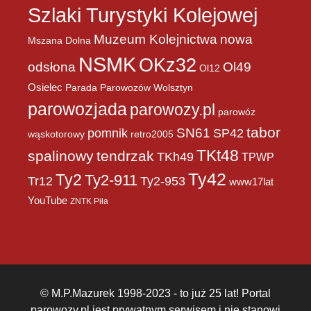
Szlaki Turystyki Kolejowej
Muzeum Kolejnictwa
nowa
Mszana Dolna
NSMK
OKz32
Ol49
odsłona
Ol12
Osielec
Parada Parowozów Wolsztyn
parowozjada
parowozy.pl
parowóz
tabor
pomnik
SN61
SP42
wąskotorowy
retro2005
TKt48
spalinowy
tendrzak
TKh49
TPWP
Ty42
Ty2
Ty2-911
Tr12
Ty2-953
www17lat
YouTube
ZNTK Piła
© M.P.Mazurek 1998-2023 - to już 25 lat! Portal
parowozy.pl jest prywatnym serwisem i nie stanowi