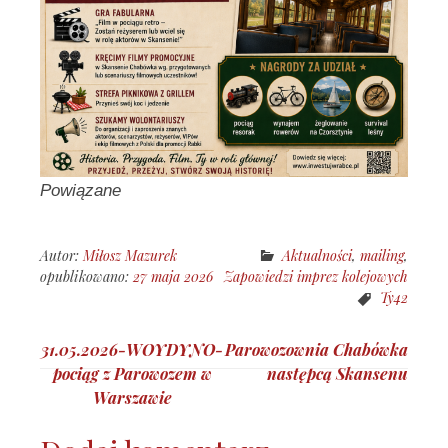
Powiązane
Autor:
Miłosz Mazurek
Aktualności
,
mailing
,
opublikowano:
27 maja 2026
Zapowiedzi imprez kolejowych
Ty42
Nawigacja
31.05.2026-WOYDYNO-
Parowozownia Chabówka
wpisu
pociąg z Parowozem w
następcą Skansenu
Warszawie