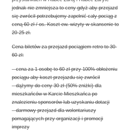
jednak nie zmniejsza to ceny gdyż aby przejazd
się zwrócił potrzebujemy zapełnić cały pociąg z
ceną 60 zł / os. Koszt ew. wizyty w skansenie to
20-25 zł.
Cena biletów za przejazd pociągiem retro to 30-
60 zł:
– cena za 1 osobę to 60 zł przy 100% obłożeniu
pociągu aby koszt przejazdu się zwrócił
– dążymy do ceny 30 zł (50% zniżki) dla
mieszkańców w Karcie Mieszkańca po
znalezieniu sponsorów lub uzyskaniu dotacji
– darmowy przejazd dla wolontariuszy
pomagających przy organizacji i promocji
imprezy