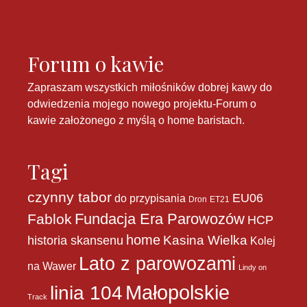
Forum o kawie
Zapraszam wszystkich miłośników dobrej kawy do
odwiedzenia mojego nowego projektu-
Forum o
kawie
założonego z myślą o home baristach.
Tagi
czynny tabor
EU06
do przypisania
Dron
ET21
Fundacja Era Parowozów
Fablok
HCP
home
historia skansenu
Kasina Wielka
Kolej
Lato z parowozami
na Wawer
Lindy on
Małopolskie
linia 104
Track